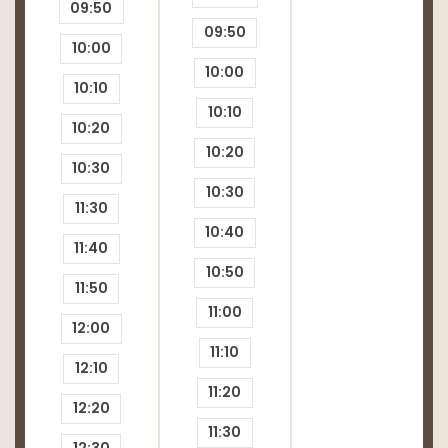
09:50
Tendinopatia
09:50
10:00
Condropatia patelar
10:00
10:10
Neuroma de morton
10:10
10:20
dor no punho
10:20
10:30
10:30
11:30
10:40
11:40
10:50
11:50
11:00
12:00
11:10
12:10
11:20
12:20
11:30