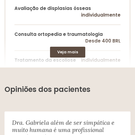
Avaliação de displasias ósseas
individualmente
Consulta ortopedia e traumatologia
Desde 400 BRL
Veja mais
Tratamento da escoliose
individualmente
Infiltração de substâncias em cavidade
sinovial (articulação)
Opiniões dos pacientes
individualmente
Tratamento da dor
individualmente
Dra. Gabriela além de ser simpática e
muito humana é uma profissional
Artroplastia Total Primaria Do Joelho