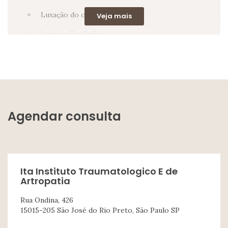
Luxação do cotovelo
Veja mais
Luxação Do Ombro
Complicações e sequelas de traumas (fraturas)
Traumatismos Do Antebraço
Fratura De Colles
Fraturas Cominutivas
Agendar consulta
Fratura na criança
Fratura por estresse
Fraturas De Estresse
Ita Instituto Traumatologico E de
Artropatia
Síndrome do túnel do carpo
Rua Ondina, 426
Fraturas de metacarpos e metatarsos
15015-205 São José do Rio Preto, São Paulo SP
Síndrome do túnel do tarso