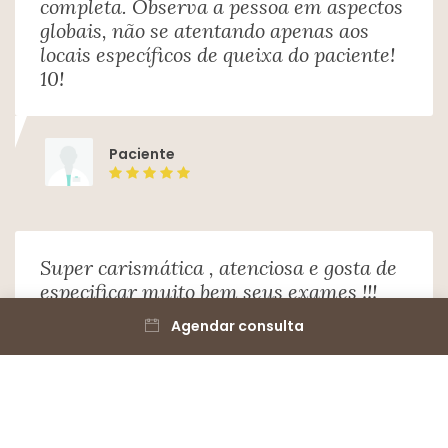
completa. Observa a pessoa em aspectos
individualmente
globais, não se atentando apenas aos
locais específicos de queixa do paciente!
Retorno de consultas ortopedia e
10!
traumatologia
individualmente
Paciente
Reconstrução ligamentar intra-articular do
joelho (Ligamentoplastia)
individualmente
Super carismática , atenciosa e gosta de
especificar muito bem seus exames !!!
Consulta médica
Desde 400 BRL
Parabéns
Agendar consulta
Tratamento displasia de quadril
individualmente
Paciente
Viscossuplementação
individualmente