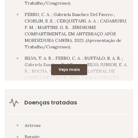
Trabalho/Congresso).
FERRO, C. A. ; Gabriela Sanchez Del Favero ;
CIORLIN, S. S. ; CERQUETANI, A. A. ; CADAMURU,
F. M. ; MARTINS, G. B. . SÍNDROME
COMPARTIMENTAL EM ANTEBRAÇO APÓS
MORDEDURA CANINA. 2023. (Apresentação de
Trabalho/Congresso).
SILVA, T. A. B. ; FERRO, C. A. ; BUFFALO, R. A. B. ;
Gabriela Sanchez Del Favero ; SILVA JUNIOR, E. A.
Veja mais
B. ; ROCHA, V. F. . FRATURA BILATERAL DE
CABEÇA DE FÊMUR ASSOCIADA A LUXAÇÃO
BILATERAL DE QUADRIL (PIPKIN I E IV): UM
RELATO DE CASO. 2023. (Apresentação de
Trabalho/Congresso).
Doenças tratadas
SILVA, T. A. B. ; BAPTISTA, A. B. Q. ; LAZARO, I. A. ;
CIORLIN, S. S. ; GOMES, L. D. P. ; FERRO, C. A. ;
Gabriela Sanchez Del Favero ; ROCHA, V. F. .
Artrose
TUMOR DE CÉLULAS GIGANTES ÓSSEO NO 4º
METACARPO EM UMA CRIANÇA DE 5 ANOS: UM
Bursite