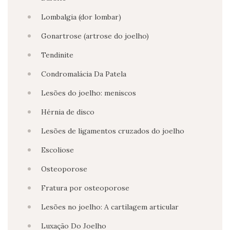
RELATO DE CASO. 2023. (Apresentação de
Trabalho/Congresso).
Lombalgia (dor lombar)
Gonartrose (artrose do joelho)
Tendinite
Condromalácia Da Patela
Lesões do joelho: meniscos
Hérnia de disco
Lesões de ligamentos cruzados do joelho
Escoliose
Osteoporose
Fratura por osteoporose
Lesões no joelho: A cartilagem articular
Luxação Do Joelho