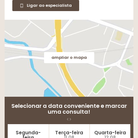
Ligar ao especialista
Fasciíte Plantar
Dor no calcanhar e esporão de calcanhar
Esporão Do Calcâneo
Dedo em gatilho
Traumatismos Da Perna
ampliar o mapa
Entorse de tornozelo
Entorses e contusões
LER – Lesão por Esforço Repetitivo
Pé Torto
Selecionar a data conveniente e marcar
Transtornos Da Articulação
uma consulta!
Derrame articular no joelho
Segunda-
Terça-feira
Quarta-feira
Traumatismos Do Tornozelo
feira
11.08
12.08