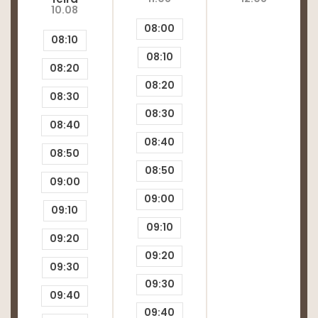
10.08
Dor de ombro
08:00
08:10
Dor na cervical
08:10
Dor nos pés
08:20
08:20
Dor nas costas
08:30
08:30
Joanete
08:40
08:40
Fraturas de punho (radio e ulna)
08:50
08:50
Espondilólise
09:00
09:00
Espondilolistese
09:10
Espondiloartrite
09:10
09:20
Tendinite da pata de ganso
09:20
09:30
Tendinite de Aquiles
09:30
09:40
Tendinite calcária
09:40